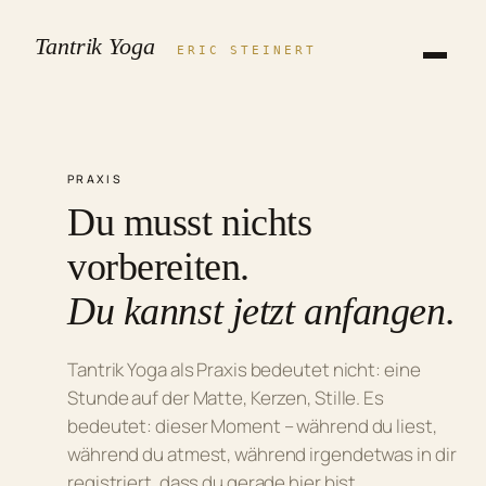
Zum
Tantrik Yoga
Inhalt
ERIC STEINERT
springen
PRAXIS
Du musst nichts
vorbereiten.
Du kannst jetzt anfangen.
Tantrik Yoga als Praxis bedeutet nicht: eine
Stunde auf der Matte, Kerzen, Stille. Es
bedeutet: dieser Moment – während du liest,
während du atmest, während irgendetwas in dir
registriert, dass du gerade hier bist.