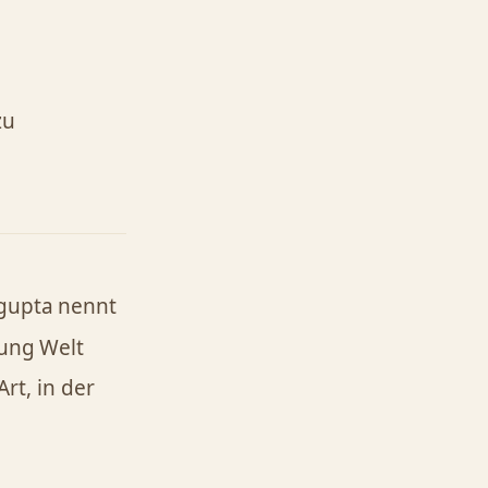
zu
agupta nennt
tung Welt
Art, in der