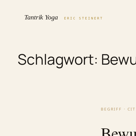
Zum
Inhalt
Tantrik Yoga
ERIC STEINERT
springen
Schlagwort:
Bewu
BEGRIFF · CI
Bewus