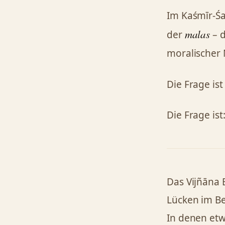
Im Kaśmīr-Śa
malas
der
– d
moralischer 
Die Frage is
Die Frage ist
Das Vijñāna 
Lücken im Be
In denen et