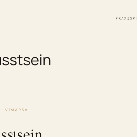
PRAXIS
P
sstsein
T · VIMARŚA
stsein