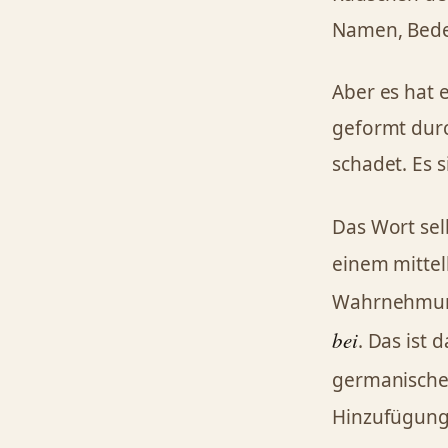
Namen, Bede
Aber es hat e
geformt durc
schadet. Es s
Das Wort sel
einem mittel
Wahrnehmung
bei
. Das ist
germanische
Hinzufügung