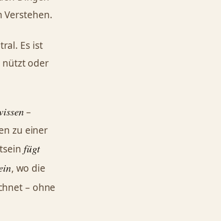
 Verstehen.
al. Es ist
 nützt oder
wissen
–
en zu einer
fügt
tsein
ein
, wo die
hnet – ohne