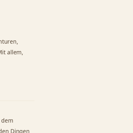
nturen,
it allem,
us dem
 den Dingen