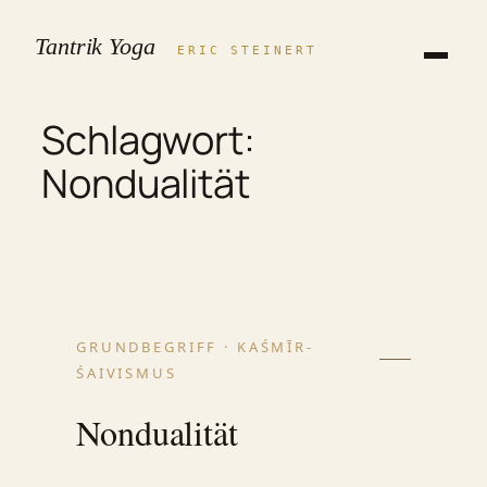
Zum
Tantrik Yoga
Inhalt
ERIC STEINERT
springen
Schlagwort:
Nondualität
GRUNDBEGRIFF · KAŚMĪR-
ŚAIVISMUS
Nondualität