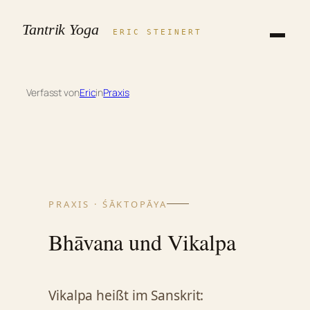
Zum
Tantrik Yoga
Inhalt
ERIC STEINERT
springen
Verfasst von
Eric
in
Praxis
PRAXIS · ŚĀKTOPĀYA
Bhāvana und Vikalpa
Vikalpa heißt im Sanskrit: