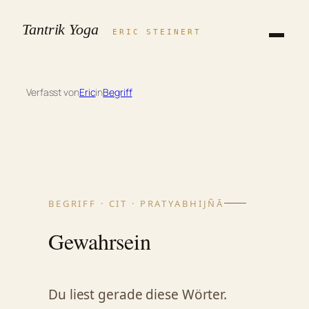
Zum
Tantrik Yoga
Inhalt
ERIC STEINERT
springen
Verfasst von
Eric
in
Begriff
BEGRIFF · CIT · PRATYABHIJÑĀ
Gewahrsein
Du liest gerade diese Wörter.