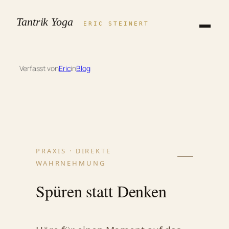
Zum
Tantrik Yoga
Inhalt
ERIC STEINERT
springen
Verfasst von
Eric
in
Blog
PRAXIS · DIREKTE
WAHRNEHMUNG
Spüren statt Denken