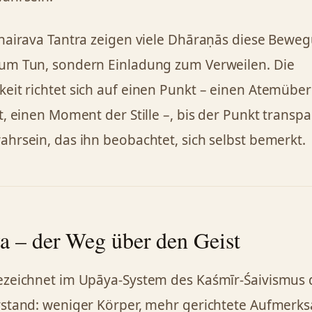
hairava Tantra zeigen viele Dhāraṇās diese Beweg
um Tun, sondern Einladung zum Verweilen. Die
it richtet sich auf einen Punkt – einen Atemübe
t, einen Moment der Stille –, bis der Punkt transp
hrsein, das ihn beobachtet, sich selbst bemerkt.
a – der Weg über den Geist
ezeichnet im Upāya-System des Kaśmīr-Śaivismus
stand: weniger Körper, mehr gerichtete Aufmerks