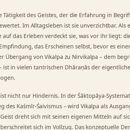
ie Tätigkeit des Geistes, der die Erfahrung in Begrif
wertet. Im Alltagsleben ist sie unverzichtbar. Als 
 auf das Erleben verdeckt sie, was vor ihr liegt: di
 Empfindung, das Erscheinen selbst, bevor es ei
 Übergang von Vikalpa zu Nirvikalpa – dem begri
 ist in vielen tantrischen Dhāraṇās der eigentlich
ogen.
 ist nicht nur Hindernis. In der Śāktopāya-Systema
 des Kaśmīr-Śaivismus – wird Vikalpa als Ausgan
Geist dreht sich mit seinen eigenen Mitteln auf sic
berschreitet sich im Vollzug. Das konzeptuelle Den