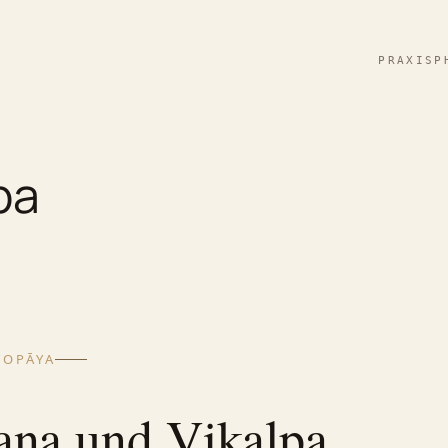
PRAXIS
P
pa
TOPĀYA
ana und Vikalpa