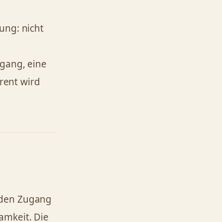
ung: nicht
rgang, eine
arent wird
 den Zugang
amkeit. Die