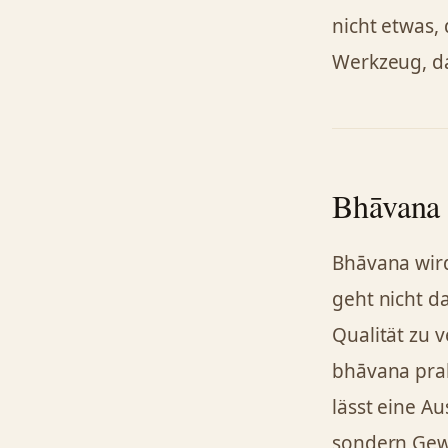
nicht etwas, 
Werkzeug, da
Bhāvana 
Bhāvana wird 
geht nicht d
Qualität zu 
bhāvana prakt
lässt eine Au
sondern Gew