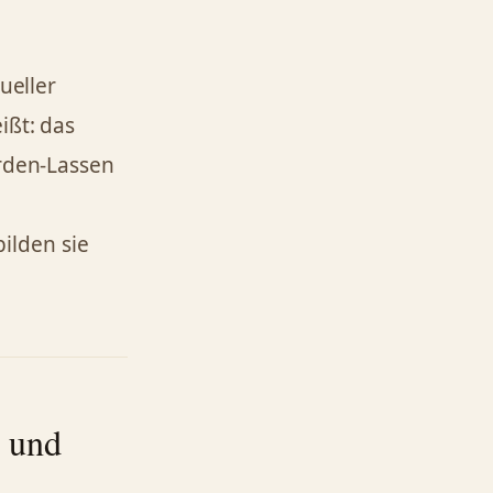
ueller
ißt: das
erden-Lassen
ilden sie
e und