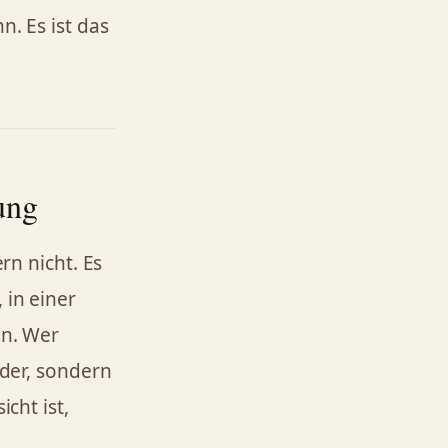
n. Es ist das
ung
rn nicht. Es
 in einer
en. Wer
nder, sondern
cht ist,