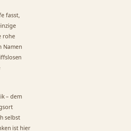
fe fasst,
einzige
e rohe
nen Namen
ffslosen
e
tik – dem
gsort
h selbst
ken ist hier