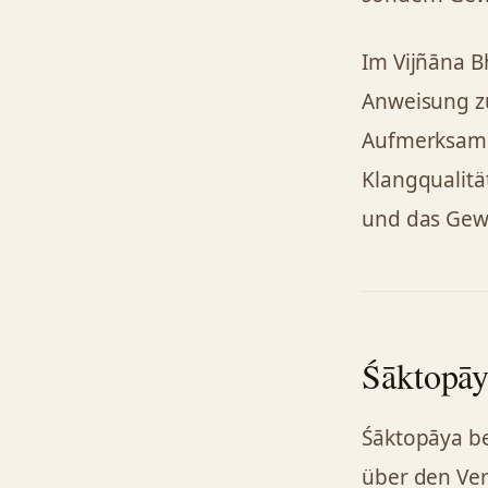
Im Vijñāna B
Anweisung z
Aufmerksamke
Klangqualitä
und das Gewa
Śāktopāy
Śāktopāya b
über den Ver