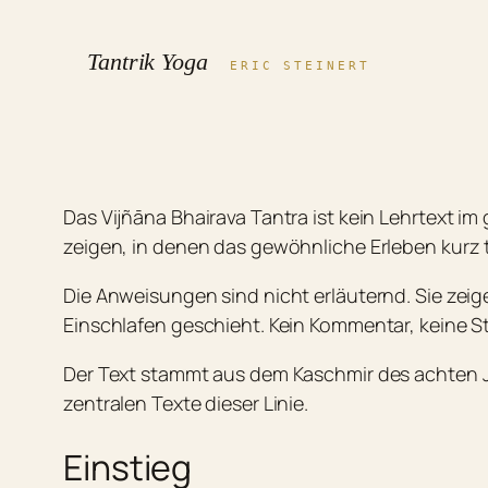
Zum
Inhalt
Tantrik Yoga
ERIC STEINERT
springen
Das Vijñāna Bhairava Tantra ist kein Lehrtext 
zeigen, in denen das gewöhnliche Erleben kurz 
Die Anweisungen sind nicht erläuternd. Sie ze
Einschlafen geschieht. Kein Kommentar, keine St
Der Text stammt aus dem Kaschmir des achten Ja
zentralen Texte dieser Linie.
Einstieg