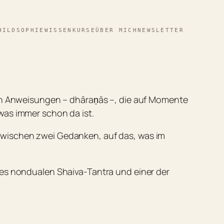
HILOSOPHIE
WISSEN
KURSE
ÜBER MICH
NEWSLETTER
zen Anweisungen – dhāraṇās –, die auf Momente
was immer schon da ist.
zwischen zwei Gedanken, auf das, was im
des nondualen Shaiva-Tantra und einer der